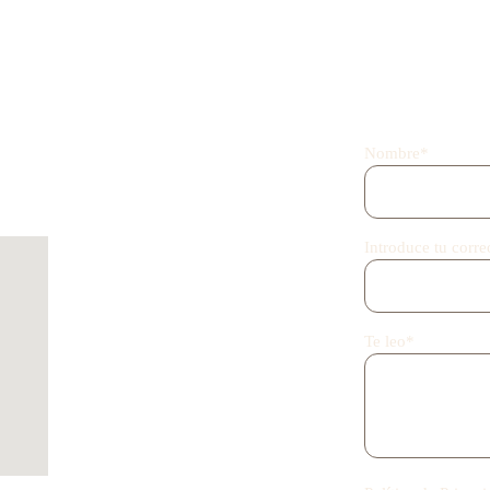
LLÁMANOS O ENVÍA UN WHATSAPP
SI PREFIERES
Nombre*
+34 633015550
Introduce tu corre
Te leo*