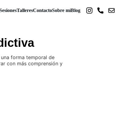
Sesiones
Talleres
Contacto
Sobre mí
Blog
ictiva
n una forma temporal de
irar con más comprensión y