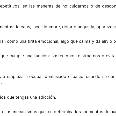
repetitivos, en las maneras de no cuidarnos o de desc
entos de caos, incertidumbre, dolor o angustia, aparezca
al, como una tirita emocional, algo que calma y da alivio
 porque cumple una función: sostenernos, distraernos o ev
livio empieza a ocupar demasiado espacio, cuando se con
s.
fica que tengas una adicción.
ocer esos mecanismos que, en determinados momentos de nu