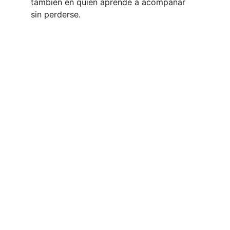
también en quien aprende a acompañar 
sin perderse. 
LLÁMANOS O ENVÍA UN WHATSAPP
+34 633015550
ESCRÍBENOS