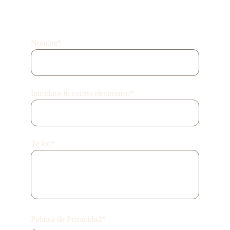
holaoscura@gmail.com
SI PREFIERES, TE CONTACTAMOS ;)
Nombre*
Introduce tu correo electrónico*
Te leo*
Política de Privacidad*